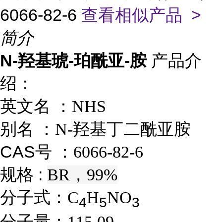
6066-82-6
查看相似产品 >
简介
N-羟基琥-珀酰亚-胺
产品介
绍：
英文名 ：
NHS
别名 ：
N-羟基丁二酰亚胺
CAS号 ：
6066-82-6
规格 :
BR，99%
分子式：
C
H
NO
4
5
3
分子量：
115.09