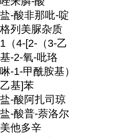
唑来膦-酸
盐-酸非那吡-啶
格列美脲杂质
1（4-[2-（3-乙
基-2-氧-吡珞
啉-1-甲酰胺基）
乙基]苯
盐-酸阿扎司琼
盐-酸普-萘洛尔
美他多辛