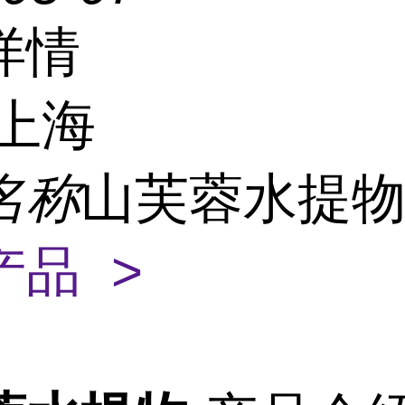
详情
上海
名称
山芙蓉水提
产品 >