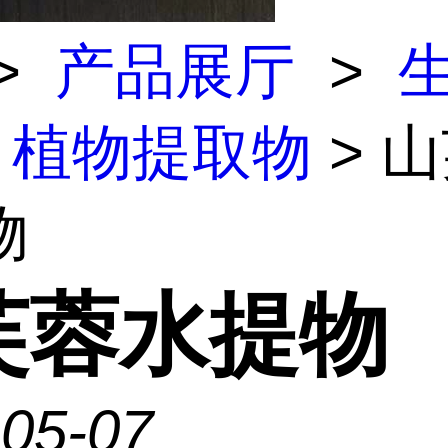
>
产品展厅
>
植物提取物
> 
物
芙蓉水提物
-05-07