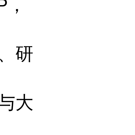
P，
析、研
同与大