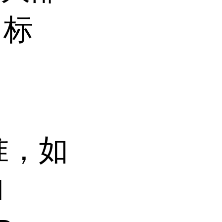
 标
标准，如
H