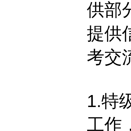
供部
提供
考交
1.
工作