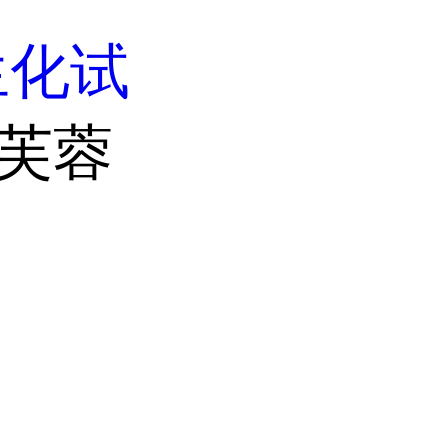
生化试
山芙蓉