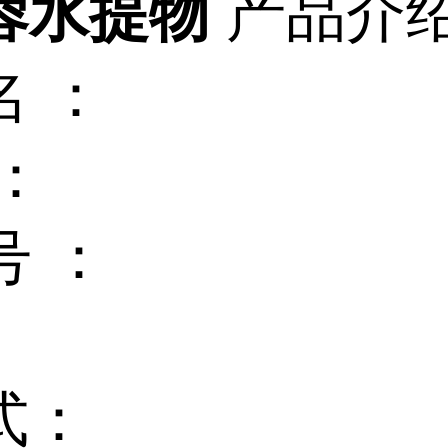
蓉水提物
产品介
名 ：
：
号 ：
:
式：