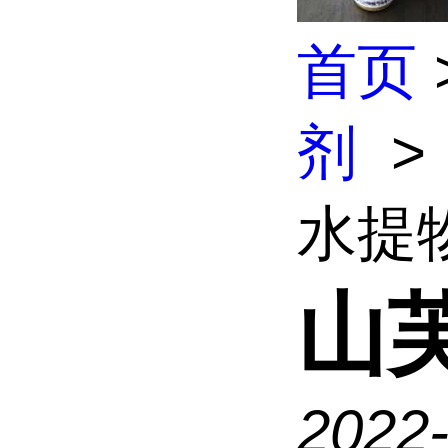
首页
剂
>
水提
山
2022