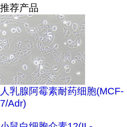
推荐产品
人乳腺阿霉素耐药细胞(MCF-
7/Adr)
小鼠白细胞介素12(IL-