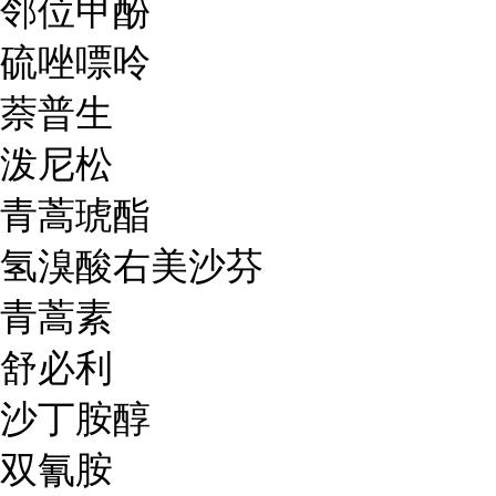
邻位甲酚
硫唑嘌呤
萘普生
泼尼松
青蒿琥酯
氢溴酸右美沙芬
青蒿素
舒必利
沙丁胺醇
双氰胺