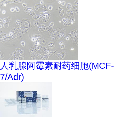
人乳腺阿霉素耐药细胞(MCF-
7/Adr)