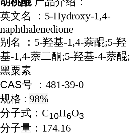
胡桃醌
产品介绍：
英文名 ：
5-Hydroxy-1,4-
naphthalenedione
别名 ：
5-羟基-1,4-萘醌;5-羟
基-1,4-萘二酮;5-羟基-4-萘醌;
黑粟素
CAS号 ：
481-39-0
规格 :
98%
分子式：
C
H
O
1
0
6
3
分子量：
174.16