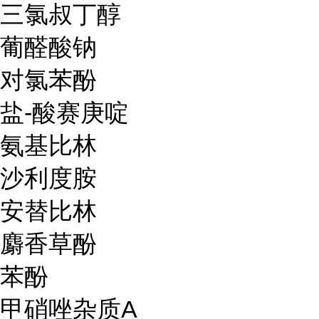
三氯叔丁醇
葡醛酸钠
对氯苯酚
盐-酸赛庚啶
氨基比林
沙利度胺
安替比林
麝香草酚
苯酚
甲硝唑杂质A