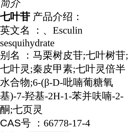
简介
七叶苷
产品介绍：
英文名 ：、
Esculin
sesquihydrate
别名
：
马栗树皮苷;七叶树苷;
七叶灵;秦皮甲素;七叶灵倍半
水合物;6-(β-D-吡喃葡糖氧
基)-7-羟基-2H-1-苯并呋喃-2-
酮;七页灵
CAS号 ：
66778-17-4