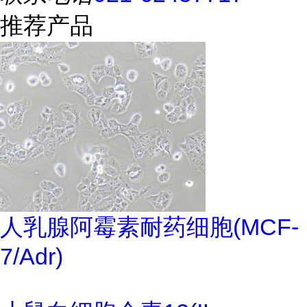
推荐产品
人乳腺阿霉素耐药细胞(MCF-
7/Adr)