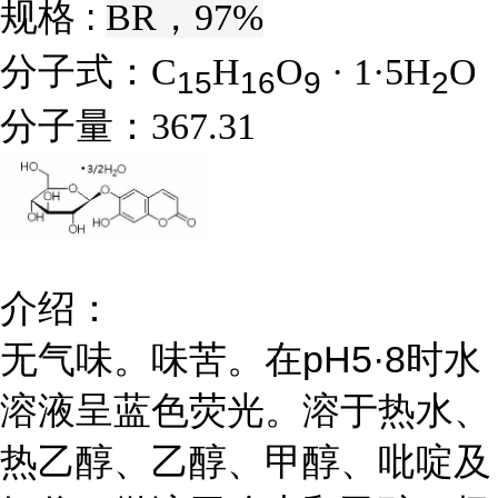
规格 :
BR，97%
分子式：
C
H
O
· 1·5H
O
1
5
1
6
9
2
分子量：
367.31
介绍：
无气味。味苦。在pH5·8时水
溶液呈蓝色荧光。溶于热水、
热乙醇、乙醇、甲醇、吡啶及