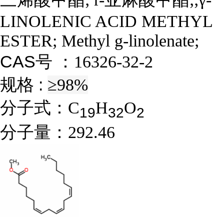
LINOLENIC ACID METHYL
ESTER; Methyl g-linolenate;
CAS号 ：
16326-32-2
规格 :
≥98%
分子式：
C
H
O
1
9
3
2
2
分子量：
292.46