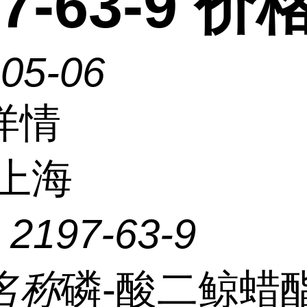
97-63-9 价
-05-06
详情
上海
：
2197-63-9
名称
磷-酸二鲸蜡