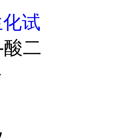
生化试
-酸二
格