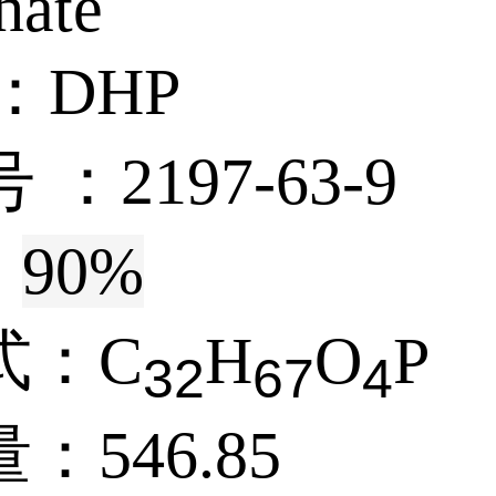
hate
：
DHP
号 ：
2197-63-9
:
90%
式：
C
H
O
P
3
2
6
7
4
量：
546.85