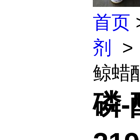
首页
剂
>
鲸蜡酯
磷