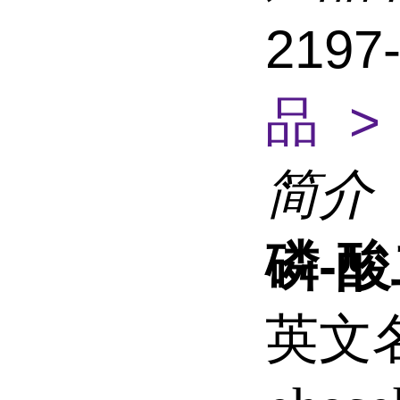
2197
品 >
简介
磷-
英文