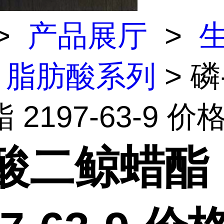
>
产品展厅
>
脂肪酸系列
> 磷
 2197-63-9 价
-酸二鲸蜡酯