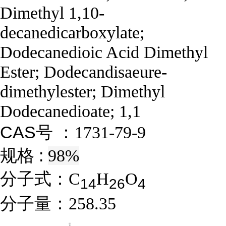
Dimethyl 1,10-
decanedicarboxylate;
Dodecanedioic Acid Dimethyl
Ester; Dodecandisaeure-
dimethylester; Dimethyl
Dodecanedioate; 1,1
CAS号 ：
1731-79-9
规格 :
98%
分子式：
C
H
O
1
4
2
6
4
分子量：
258.35