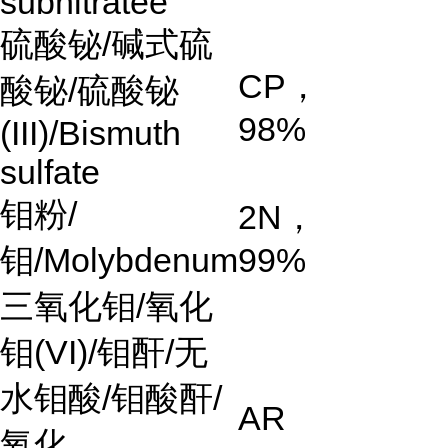
subnitratee
硫酸铋
/
碱式硫
CP
，
酸铋
/
硫酸铋
98%
(III)/Bismuth
sulfate
钼粉
/
2N
，
钼
/Molybdenum
99%
三氧化钼
/
氧化
钼
(VI)/
钼酐
/
无
水钼酸
/
钼酸酐
/
AR
氧化