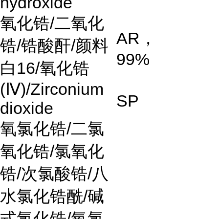
hydroxide
氧化锆
/
二氧化
AR
，
锆
/
锆酸酐
/
颜料
99%
白
16/
氧化锆
(
Ⅳ
)/Zirconium
SP
dioxide
氧氯化锆
/
二氯
氧化锆
/
氯氧化
锆
/
次氯酸锆
/
八
水氯化锆酰
/
碱
式氯化锆
/
氧氯