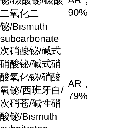
90%
二氧化二
铋/Bismuth
subcarbonate
次硝酸铋
/
碱式
硝酸铋
/
碱式硝
酸氧化铋
/
硝酸
AR
，
氧铋
/
西班牙白
/
79%
次硝苍
/
碱性硝
酸铋
/Bismuth