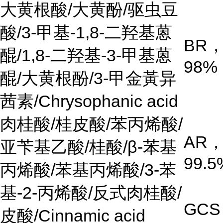
大黄根酸
/
大黄酚
/
驱虫豆
酸
/3-
甲基
-1,8-
二羟基蒽
BR
醌
/1,8-
二羟基
-3-
甲基蒽
98%
醌
/
大黄根酚
/3-
甲金黃异
茜素
/Chrysophanic acid
肉桂酸
/
桂皮酸
/
苯丙烯酸
/
AR
亚苄基乙酸
/
桂酸
/β-
苯基
99.5
丙烯酸
/
苯基丙烯酸
/3-
苯
基
-2-
丙烯酸
/
反式肉桂酸
/
GCS
皮酸
/Cinnamic acid