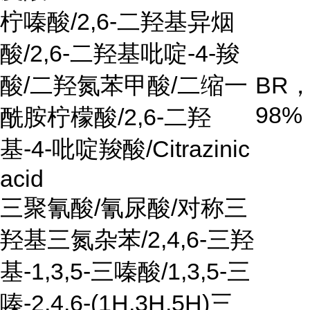
柠嗪酸
/2,6-
二羟基异烟
酸
/2,6-
二羟基吡啶
-4-
羧
酸
/
二羟氮苯甲酸
/
二缩一
BR
98%
酰胺柠檬酸
/2,6-
二羟
基
-4-
吡啶羧酸
/Citrazinic
acid
三聚氰酸
/
氰尿酸
/
对称三
羟基三氮杂苯
/2,4,6-
三羟
基
-1,3,5-
三嗪酸
/1,3,5-
三
嗪
-2,4,6-(1H,3H,5H)
三