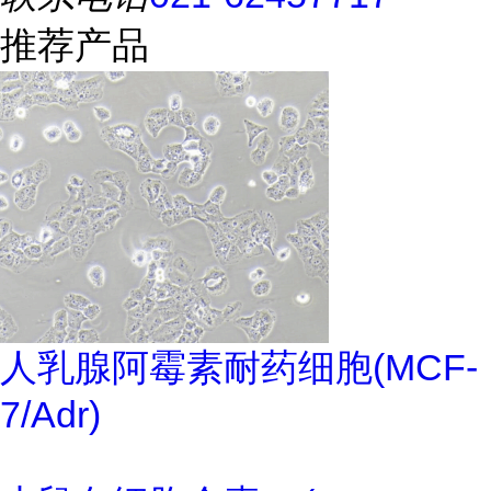
推荐产品
人乳腺阿霉素耐药细胞(MCF-
7/Adr)