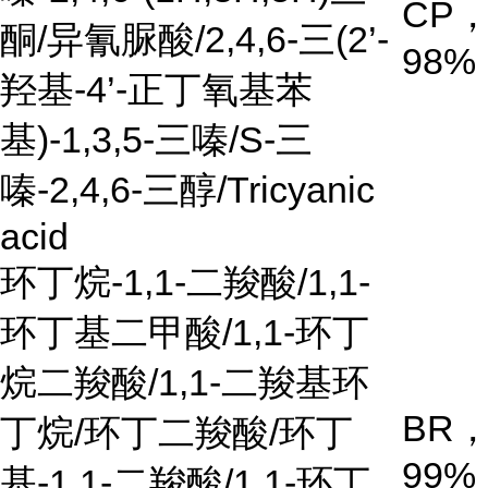
CP
酮
/
异氰脲酸
/2,4,6-
三
(2’-
98%
羟基
-4’-
正丁氧基苯
基
)-1,3,5-
三嗪
/S-
三
嗪
-2,4,6-
三醇
/Tricyanic
acid
环丁烷
-1,1-
二羧酸
/1,1-
环丁基二甲酸
/1,1-
环丁
烷二羧酸
/1,1-
二羧基环
BR
丁烷
/
环丁二羧酸
/
环丁
99%
基
-1,1-
二羧酸
/1,1-环丁