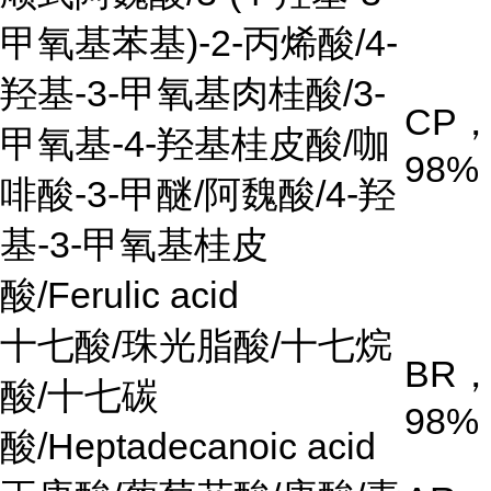
甲氧基苯基
)-2-
丙烯酸
/4-
羟基
-3-
甲氧基肉桂酸
/3-
CP
甲氧基
-4-
羟基桂皮酸
/
咖
98%
啡酸
-3-
甲醚
/
阿魏酸
/4-羟
基-3-甲氧基桂皮
酸/Ferulic acid
十七酸
/
珠光脂酸
/
十七烷
BR
酸
/
十七碳
98%
酸
/Heptadecanoic acid