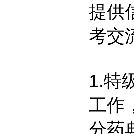
提供
考交
1.
工作
分药典(