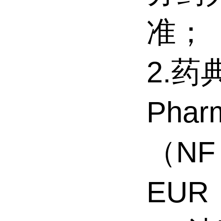
准；
2.
Pha
（NF
EUR