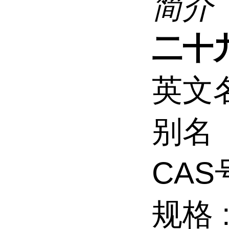
简介
二十
英文
别名
CAS
规格 