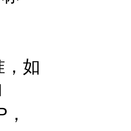
标准，如
H
P，