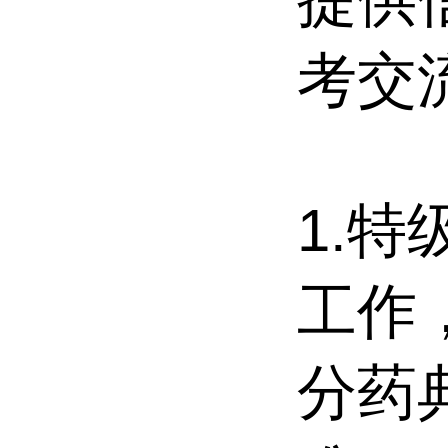
考交
1.
工作
分药典(