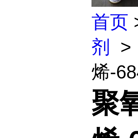
首页
剂
>
烯-68
聚