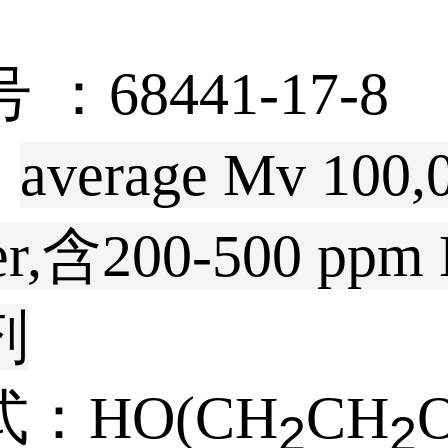
号 ：
68441-17-8
:
average Mv 100,
er,含200-500 ppm
剂
式：
HO(CH
CH
2
2