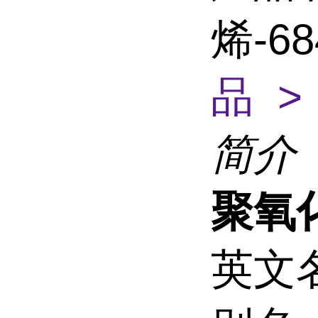
烯-68
品 >
简介
聚氧
英文