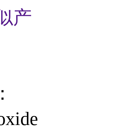
似产
：
oxide