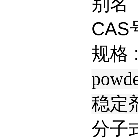
别名
CAS
规格 
powd
稳定
分子