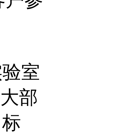
实验室
合大部
 标