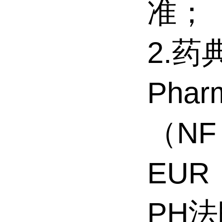
准；
2.
Pha
（NF
EUR
PH