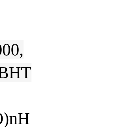
000,
 BHT
O)nH