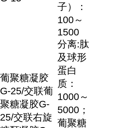
子）：
100
～
1500
分离
:
肽
及球形
蛋白
葡聚糖凝胶
质：
G-25/
交联葡
1000
～
聚糖凝胶
G-
5000
；
25/
交联右旋
葡聚糖