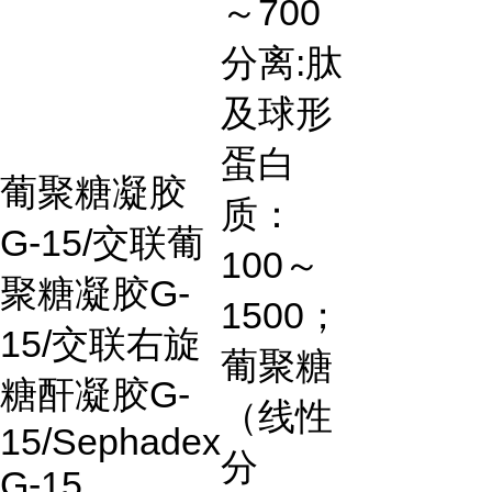
～
700
分离
:
肽
及球形
蛋白
葡聚糖凝胶
质：
G-15/
交联葡
100
～
聚糖凝胶
G-
1500
；
15/
交联右旋
葡聚糖
糖酐凝胶
G-
（线性
15/Sephadex
分
G-15