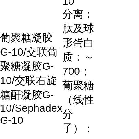
10
分离：
肽及球
葡聚糖凝胶
形蛋白
G-10/
交联葡
质：～
聚糖凝胶
G-
700
；
10/
交联右旋
葡聚糖
糖酐凝胶
G-
（线性
10/Sephadex
分
G-10
子）：