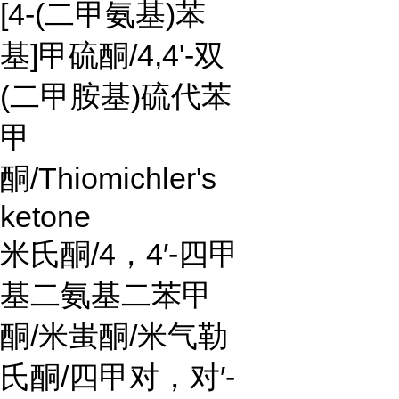
[4-(
二甲氨基
)
苯
基
]
甲硫酮
/4,4'-
双
(
二甲胺基
)
硫代苯
甲
酮
/Thiomichler's
ketone
米氏酮
/4
，
4
′
-
四甲
基二氨基二苯甲
酮
/
米蚩酮
/
米气勒
氏酮
/
四甲对，对
′
-