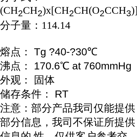
(CH
CH
)x[CH
CH(O
CCH
)
2
2
2
2
3
分子量：
114.14
熔点： Tg ?40-?30℃
沸点： 170.6℃ at 760mmHg
外观： 固体
储存条件： RT
注意：部分产品我司仅能提供
部分信息，我司不保证所提供
信息的 性，仅供客户参考交