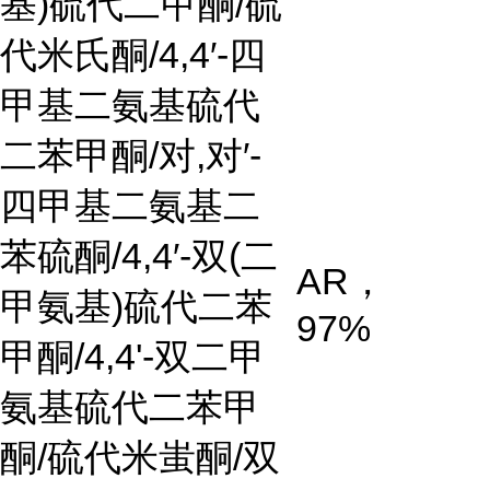
基
)
硫代二甲酮
/
硫
代米氏酮
/4,4
′
-
四
甲基二氨基硫代
二苯甲酮
/
对
,
对
′
-
四甲基二氨基二
苯硫酮
/4,4
′
-
双
(
二
AR
，
甲氨基
)
硫代二苯
97%
甲酮
/4,4'-
双二甲
氨基硫代二苯甲
酮
/
硫代米蚩酮
/
双