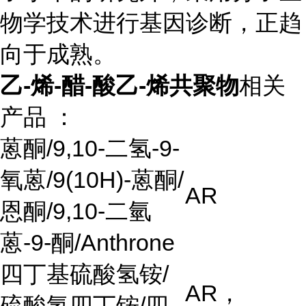
物学技术进行基因诊断，正趋
向于成熟。
乙-烯-醋-酸乙-烯共聚物
相关
产品 ：
蒽酮/9,10-二氢-9-
氧蒽/9(10H)-蒽酮/
AR
恩酮/9,10-二氫
蒽-9-酮/Anthrone
四丁基硫酸氢铵/
AR
，
硫酸氢四丁铵/四