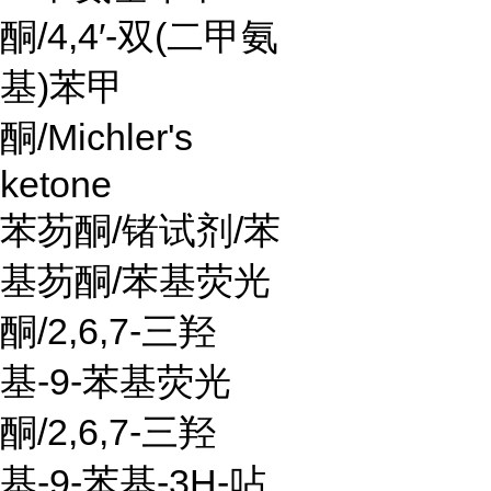
酮
/4,4
′
-
双
(
二甲氨
基
)
苯甲
酮
/Michler's
ketone
苯芴酮
/
锗试剂
/
苯
基芴酮
/
苯基荧光
酮
/2,6,7-
三羟
基
-9-
苯基荧光
酮
/2,6,7-
三羟
基
-9-
苯基
-3H-
呫