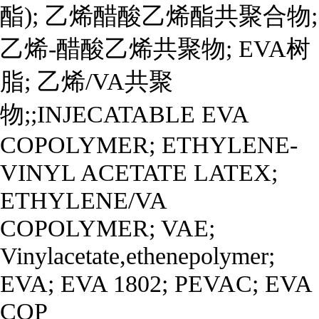
酯); 乙烯醋酸乙烯酯共聚合物;
乙烯-醋酸乙烯共聚物; EVA树
脂; 乙烯/VA共聚
物;;INJECATABLE EVA
COPOLYMER; ETHYLENE-
VINYL ACETATE LATEX;
ETHYLENE/VA
COPOLYMER; VAE;
Vinylacetate,ethenepolymer;
EVA; EVA 1802; PEVAC; EVA
COP