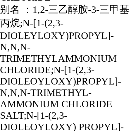
别名 ：
1,2-三乙醇胺-3-三甲基
丙烷;N-[1-(2,3-
DIOLEYLOXY)PROPYL]-
N,N,N-
TRIMETHYLAMMONIUM
CHLORIDE;N-[1-(2,3-
DIOLEOYLOXY)PROPYL]-
N,N,N-TRIMETHYL-
AMMONIUM CHLORIDE
SALT;N-[1-(2,3-
DIOLEOYLOXY) PROPYL]-