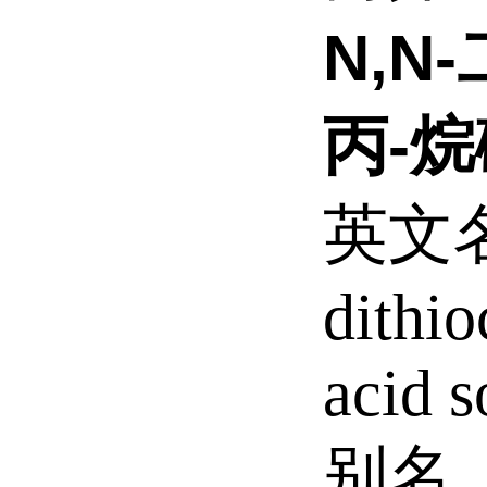
N,N
丙-
英文
dithi
acid s
别名 