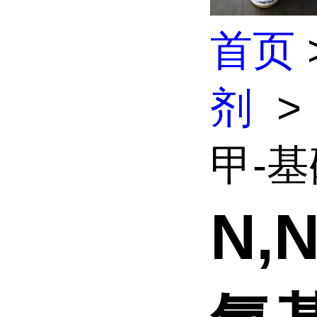
首页
剂
>
甲-基
N,