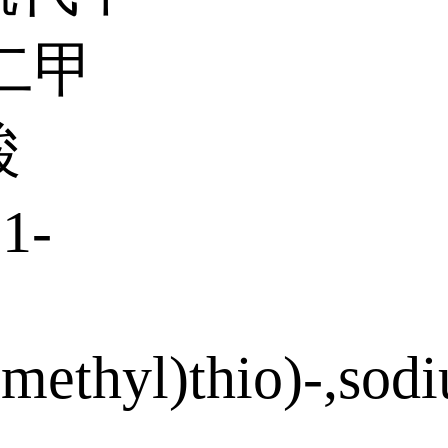
-二甲
酸
1-
methyl)thio)-,sod