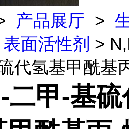
>
产品展厅
>
表面活性剂
> N
硫代氢基甲酰基丙-.
N-二甲-基硫