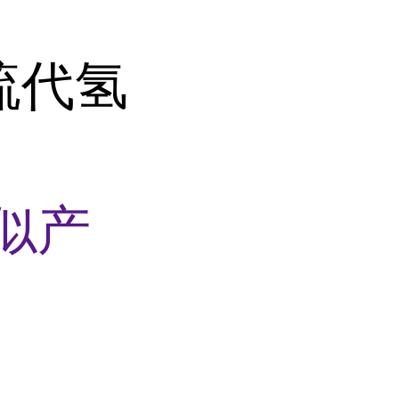
基硫代氢
似产