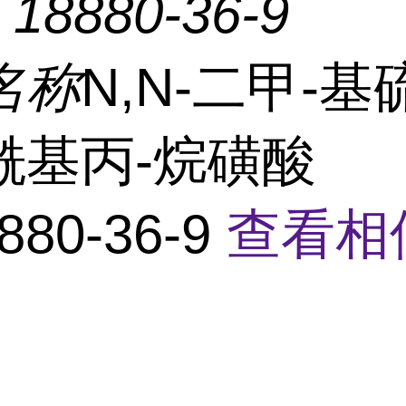
：
18880-36-9
名称
N,N-二甲-
酰基丙-烷磺酸
880-36-9
查看相