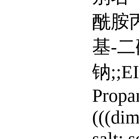
酰胺丙
基-
钠;;EI
Propan
(((di