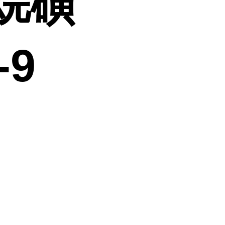
烷磺
-9