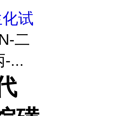
生化试
,N-二
..
代