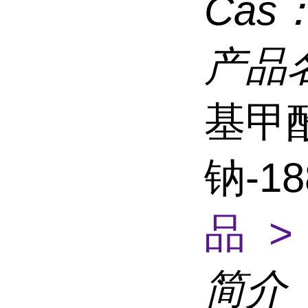
Cas
产品
基甲
钠-18
品 >
简介