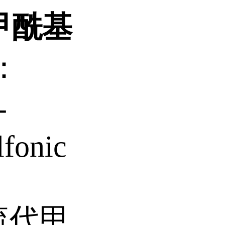
甲酰基
：
-
lfonic
硫代甲