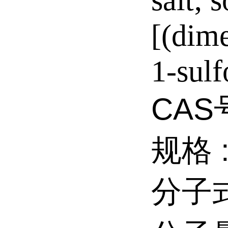
salt; 
[(dim
1-sulf
CAS
规格 
分子