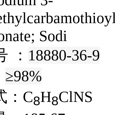
sodium 3-
ethylcarbamothioyl
onate; Sodi
号 ：
18880-36-9
:
≥98%
式：
C
H
ClNS
8
8