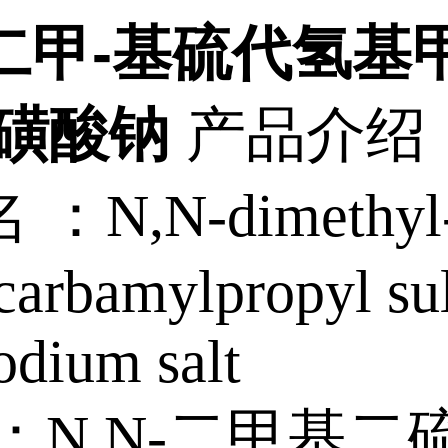
-二甲-基硫代氢基
烷磺酸钠
产品介绍
名 ：
N,N-dimethyl
ocarbamylpropyl su
odium salt
：
N,N-二甲基二