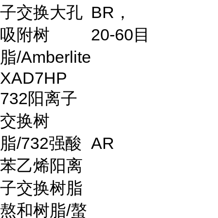
子交换大孔
BR
，
吸附树
20-60
目
脂
/Amberlite
XAD7HP
732
阳离子
交换树
脂
/732
强酸
AR
苯乙烯阳离
子交换树脂
熬和树脂
/
螯