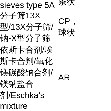
条状
sieves type 5A
分子筛
13X
CP
，
型
/13X
分子筛
/
球状
钠
-X
型分子筛
依斯卡合剂
/
埃
斯卡合剂
/
氧化
镁碳酸钠合剂
/
AR
镁钠盐合
剂
/Eschka’s
mixture