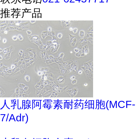
推荐产品
人乳腺阿霉素耐药细胞(MCF-
7/Adr)