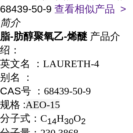
68439-50-9
查看相似产品 >
简介
脂-肪醇聚氧乙-烯醚
产品介
绍：
英文名 ：
LAURETH-4
别名 ：
CAS号 ：
68439-50-9
规格 :
AEO-15
分子式：
C
H
O
1
4
3
0
2
分子量：
230.3868