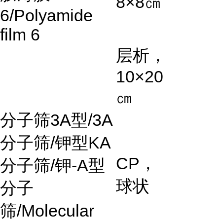
8×8
㎝
6/Polyamide
film 6
层析，
10×20
㎝
分子筛
3A
型
/3A
分子筛
/
钾型
KA
CP
，
分子筛
/
钾
-A
型
球状
分子
筛
/Molecular