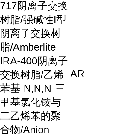
717
阴离子交换
树脂
/
强碱性
I
型
阴离子交换树
脂
/Amberlite
IRA-400
阴离子
AR
交换树脂
/
乙烯
苯基
-N,N,N-
三
甲基氯化铵与
二乙烯苯的聚
合物
/Anion