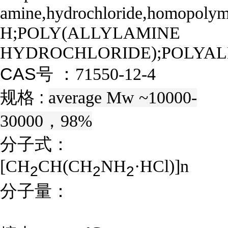
amine,hydrochloride,homopol
H;POLY(ALLYLAMINE
HYDROCHLORIDE);POLYA
CAS号 ：
71550-12-4
规格 :
average Mw ~10000-
30000，98%
分子式：
[CH
CH(CH
NH
·HCl)]n
2
2
2
分子量：